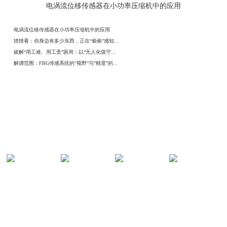
电涡流位移传感器在小功率压缩机中的应用
电涡流位移传感器在小功率压缩机中的应用
猜猜看：你身边有多少东西，正在“偷偷”感知...
破解“用工难、用工贵”困局：以“无人化值守...
解调范围：FBG传感系统的“视野”与“精度”的...
解决方案
光纤传感地
油气管道在
光纤智慧安
光纤热力管
铁隧道火灾...
线安全监测...
防系统方案
道在线安全...