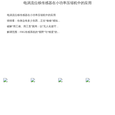
电涡流位移传感器在小功率压缩机中的应用
电涡流位移传感器在小功率压缩机中的应用
猜猜看：你身边有多少东西，正在“偷偷”感知...
破解“用工难、用工贵”困局：以“无人化值守...
解调范围：FBG传感系统的“视野”与“精度”的...
解决方案
光纤传感地
油气管道在
光纤智慧安
光纤热力管
铁隧道火灾...
线安全监测...
防系统方案
道在线安全...