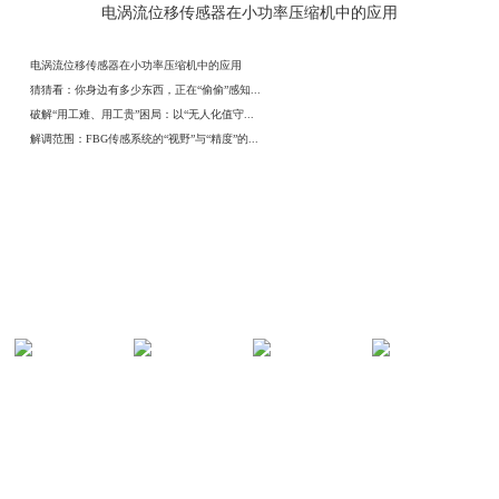
电涡流位移传感器在小功率压缩机中的应用
电涡流位移传感器在小功率压缩机中的应用
猜猜看：你身边有多少东西，正在“偷偷”感知...
破解“用工难、用工贵”困局：以“无人化值守...
解调范围：FBG传感系统的“视野”与“精度”的...
解决方案
光纤传感地
油气管道在
光纤智慧安
光纤热力管
铁隧道火灾...
线安全监测...
防系统方案
道在线安全...